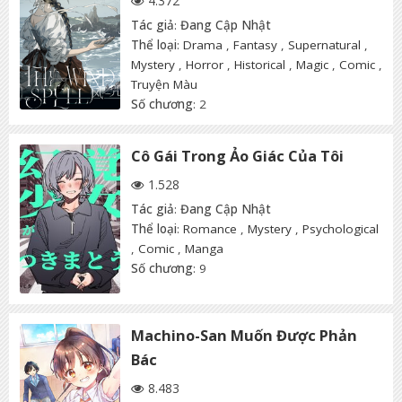
4.372
Tác giả
:
Đang Cập Nhật
Thể loại
:
Drama
,
Fantasy
,
Supernatural
,
Mystery
,
Horror
,
Historical
,
Magic
,
Comic
,
Truyện Màu
Số chương
: 2
Cô Gái Trong Ảo Giác Của Tôi
1.528
Tác giả
:
Đang Cập Nhật
Thể loại
:
Romance
,
Mystery
,
Psychological
,
Comic
,
Manga
Số chương
: 9
Machino-San Muốn Được Phản
Bác
8.483