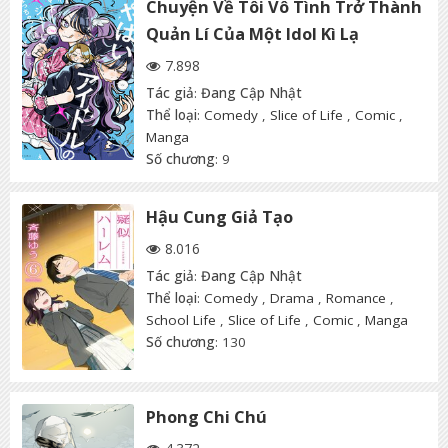
Chuyện Về Tôi Vô Tình Trở Thành
Quản Lí Của Một Idol Kì Lạ
7.898
Tác giả
:
Đang Cập Nhật
Thể loại
:
Comedy
,
Slice of Life
,
Comic
,
Manga
Số chương
: 9
Hậu Cung Giả Tạo
8.016
Tác giả
:
Đang Cập Nhật
Thể loại
:
Comedy
,
Drama
,
Romance
,
School Life
,
Slice of Life
,
Comic
,
Manga
Số chương
: 130
Phong Chi Chú