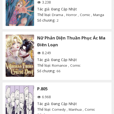
3.238
Tác giả
:
Đang Cập Nhật
Thể loại
:
Drama
,
Horror
,
Comic
,
Manga
Số chương
: 2
Nữ Phản Diện Thuần Phục Ác Ma
Điên Loạn
8.249
Tác giả
:
Đang Cập Nhật
Thể loại
:
Romance
,
Comic
Số chương
: 66
P.805
6.968
Tác giả
:
Đang Cập Nhật
Thể loại
:
Comedy
,
Manhua
,
Comic