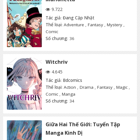
9.722
Tác giả
:
Đang Cập Nhật
Thể loại
:
Adventure
,
Fantasy
,
Mystery
,
Comic
Số chương
: 36
Witchriv
4.645
Tác giả
:
Bdcomics
Thể loại
:
Action
,
Drama
,
Fantasy
,
Magic
,
Comic
,
Manga
Số chương
: 34
Giữa Hai Thế Giới: Tuyển Tập
Manga Kinh Dị