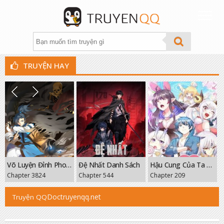
TRUYỆN HAY
THỂ LOẠI
XẾP HẠNG
TÌM TRUYỆN
THEO DÕI
Võ Luyện Đỉnh Phong
Đệ Nhất Danh Sách
Hậu Cung Của Ta Toàn Là Ma Nữ Phản Diện
GROUP
Chapter 3824
Chapter 544
Chapter 209
FANPAGE
Doctruyenqq.net
Truyện QQ