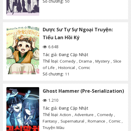
Số chương
: 50
Dược Sư Tự Sự Ngoại Truyện:
Tiểu Lan Hồi Ký
6.648
Tác giả
:
Đang Cập Nhật
Thể loại
:
Comedy
,
Drama
,
Mystery
,
Slice
of Life
,
Historical
,
Comic
Số chương
: 11
Ghost Hammer (Pre-Serialization)
1.210
Tác giả
:
Đang Cập Nhật
Thể loại
:
Action
,
Adventure
,
Comedy
,
Fantasy
,
Supernatural
,
Romance
,
Comic
,
Truyện Màu