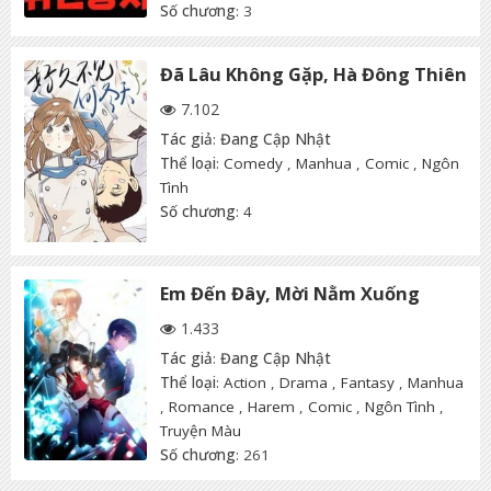
Số chương
: 3
Đã Lâu Không Gặp, Hà Đông Thiên
7.102
Tác giả
:
Đang Cập Nhật
Thể loại
:
Comedy
,
Manhua
,
Comic
,
Ngôn
Tình
Số chương
: 4
Em Đến Đây, Mời Nằm Xuống
1.433
Tác giả
:
Đang Cập Nhật
Thể loại
:
Action
,
Drama
,
Fantasy
,
Manhua
,
Romance
,
Harem
,
Comic
,
Ngôn Tình
,
Truyện Màu
Số chương
: 261