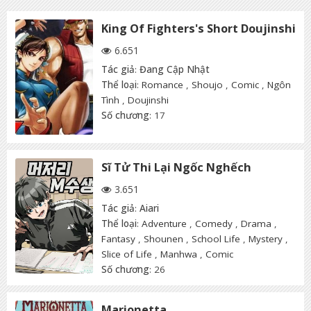
King Of Fighters's Short Doujinshi
6.651
Tác giả
:
Đang Cập Nhật
Thể loại
:
Romance
,
Shoujo
,
Comic
,
Ngôn
Tình
,
Doujinshi
Số chương
: 17
Sĩ Tử Thi Lại Ngốc Nghếch
3.651
Tác giả
:
Aiari
Thể loại
:
Adventure
,
Comedy
,
Drama
,
Fantasy
,
Shounen
,
School Life
,
Mystery
,
Slice of Life
,
Manhwa
,
Comic
Số chương
: 26
Marionetta