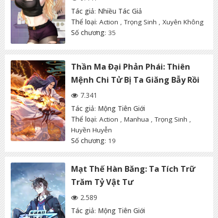
Tác giả
:
Nhiều Tác Giả
Thể loại
:
Action
,
Trọng Sinh
,
Xuyên Không
Số chương
: 35
Thần Ma Đại Phản Phái: Thiên
Mệnh Chi Tử Bị Ta Giăng Bẫy Rồi
7.341
Tác giả
:
Mộng Tiên Giới
Thể loại
:
Action
,
Manhua
,
Trọng Sinh
,
Huyền Huyễn
Số chương
: 19
Mạt Thế Hàn Băng: Ta Tích Trữ
Trăm Tỷ Vật Tư
2.589
Tác giả
:
Mộng Tiên Giới