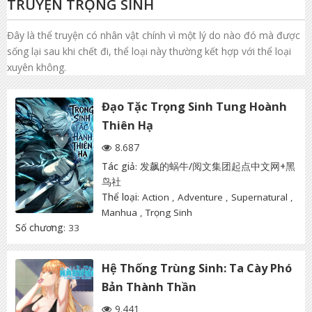
TRUYỆN TRỌNG SINH
Đây là thể truyện có nhân vật chính vì một lý do nào đó mà được
sống lại sau khi chết đi, thể loại này thường kết hợp với thể loại
xuyên không.
Đạo Tặc Trọng Sinh Tung Hoành
Thiên Hạ
8.687
Tác giả
:
发飙的蜗牛/阅文集团起点中文网+黑
鸟社
Thể loại
:
Action
,
Adventure
,
Supernatural
,
Manhua
,
Trọng Sinh
Số chương
: 33
Hệ Thống Trùng Sinh: Ta Cày Phó
Bản Thành Thần
9.441