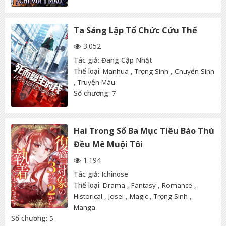
Ta Sáng Lập Tổ Chức Cứu Thế
3.052
Tác giả
:
Đang Cập Nhật
Thể loại
:
Manhua
,
Trọng Sinh
,
Chuyển Sinh
,
Truyện Màu
Số chương
: 7
Hai Trong Số Ba Mục Tiêu Báo Thù
Đều Mê Muội Tôi
1.194
Tác giả
:
Ichinose
Thể loại
:
Drama
,
Fantasy
,
Romance
,
Historical
,
Josei
,
Magic
,
Trọng Sinh
,
Manga
Số chương
: 5