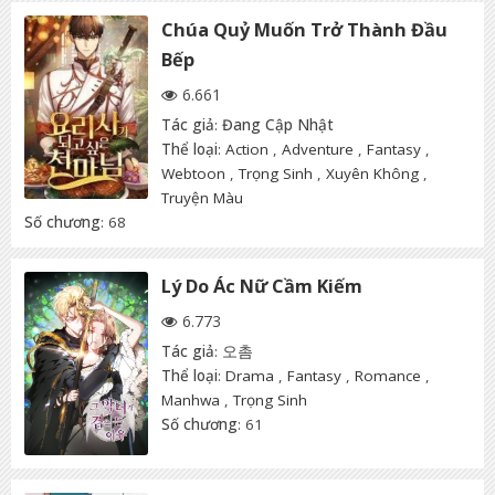
Chúa Quỷ Muốn Trở Thành Đầu
Bếp
6.661
Tác giả
:
Đang Cập Nhật
Thể loại
:
Action
,
Adventure
,
Fantasy
,
Webtoon
,
Trọng Sinh
,
Xuyên Không
,
Truyện Màu
Số chương
: 68
Lý Do Ác Nữ Cầm Kiếm
6.773
Tác giả
:
오촘
Thể loại
:
Drama
,
Fantasy
,
Romance
,
Manhwa
,
Trọng Sinh
Số chương
: 61