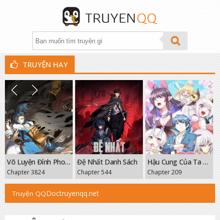
TRUYỆN HAY
THỂ LOẠI
XẾP HẠNG
TÌM TRUYỆN
THEO DÕI
Võ Luyện Đỉnh Phong
Đệ Nhất Danh Sách
Hậu Cung Của Ta Toàn Là Ma Nữ Phản Diện
GROUP
Chapter 3824
Chapter 544
Chapter 209
FANPAGE
Doctruyenqq.net
Truyện QQ