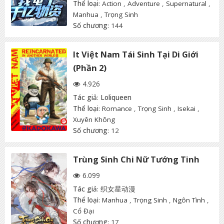
Thể loại
:
Action
,
Adventure
,
Supernatural
,
Manhua
,
Trọng Sinh
Số chương
: 144
It Việt Nam Tái Sinh Tại Di Giới
(Phần 2)
4.926
Tác giả
:
Loliqueen
Thể loại
:
Romance
,
Trọng Sinh
,
Isekai
,
Xuyên Không
Số chương
: 12
Trùng Sinh Chi Nữ Tướng Tinh
6.099
Tác giả
:
织女星动漫
Thể loại
:
Manhua
,
Trọng Sinh
,
Ngôn Tình
,
Cổ Đại
Số chương
: 17