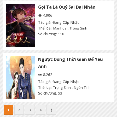
Gọi Ta Là Quỷ Sai Đại Nhân
4.906
Tác giả
:
Đang Cập Nhật
Thể loại
:
Manhua
,
Trọng Sinh
Số chương
: 118
Ngược Dòng Thời Gian Để Yêu
Anh
8.262
Tác giả
:
Đang Cập Nhật
Thể loại
:
Trọng Sinh
,
Ngôn Tình
Số chương
: 53
1
2
3
4
❭