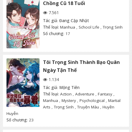
Chồng Cũ 18 Tuổi
7.561
Tác giả
:
Đang Cập Nhật
Thể loại
:
Manhua
,
School Life
,
Trọng Sinh
Số chương
: 17
Tôi Trọng Sinh Thành Bạo Quân
Ngày Tận Thế
1.134
Tác giả
:
Mộng Tiên
Thể loại
:
Action
,
Adventure
,
Fantasy
,
Manhua
,
Mystery
,
Psychological
,
Martial
Arts
,
Trọng Sinh
,
Truyện Màu
,
Huyền
Huyễn
Số chương
: 23