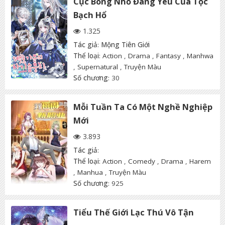
Cục Bông Nhỏ Đáng Yêu Của Tộc
Bạch Hổ
1.325
Tác giả
:
Mộng Tiên Giới
Thể loại
:
Action
,
Drama
,
Fantasy
,
Manhwa
,
Supernatural
,
Truyện Màu
Số chương
: 30
Mỗi Tuần Ta Có Một Nghề Nghiệp
Mới
3.893
Tác giả
:
Thể loại
:
Action
,
Comedy
,
Drama
,
Harem
,
Manhua
,
Truyện Màu
Số chương
: 925
Tiểu Thế Giới Lạc Thú Vô Tận