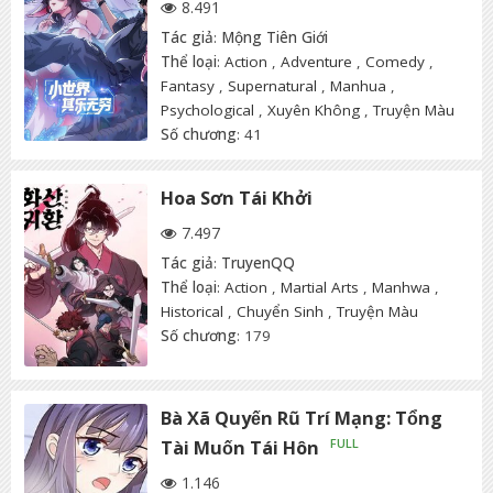
8.491
Tác giả
:
Mộng Tiên Giới
Thể loại
:
Action
,
Adventure
,
Comedy
,
Fantasy
,
Supernatural
,
Manhua
,
Psychological
,
Xuyên Không
,
Truyện Màu
Số chương
: 41
Hoa Sơn Tái Khởi
7.497
Tác giả
:
TruyenQQ
Thể loại
:
Action
,
Martial Arts
,
Manhwa
,
Historical
,
Chuyển Sinh
,
Truyện Màu
Số chương
: 179
Bà Xã Quyến Rũ Trí Mạng: Tổng
Tài Muốn Tái Hôn
1.146