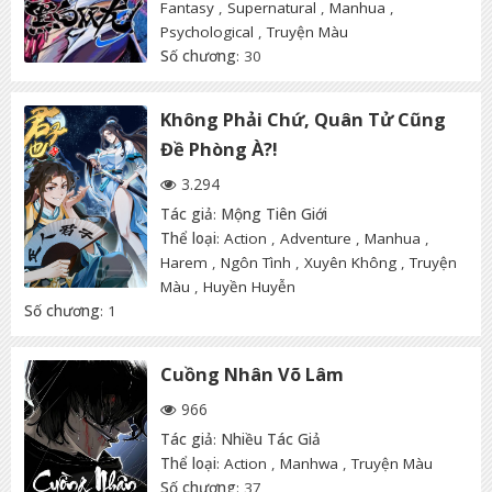
Fantasy
,
Supernatural
,
Manhua
,
Psychological
,
Truyện Màu
Số chương
: 30
Không Phải Chứ, Quân Tử Cũng
Đề Phòng À?!
3.294
Tác giả
:
Mộng Tiên Giới
Thể loại
:
Action
,
Adventure
,
Manhua
,
Harem
,
Ngôn Tình
,
Xuyên Không
,
Truyện
Màu
,
Huyền Huyễn
Số chương
: 1
Cuồng Nhân Võ Lâm
966
Tác giả
:
Nhiều Tác Giả
Thể loại
:
Action
,
Manhwa
,
Truyện Màu
Số chương
: 37