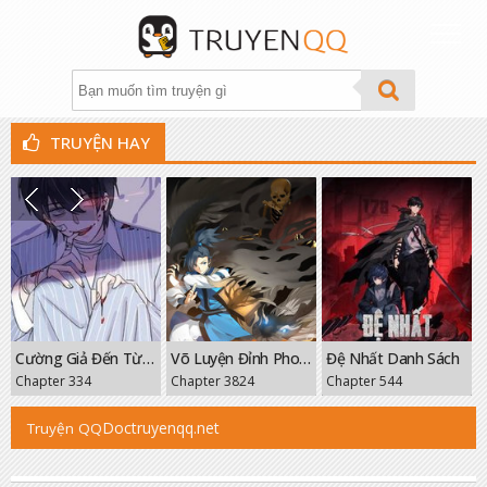
TRUYỆN HAY
THỂ LOẠI
XẾP HẠNG
TÌM TRUYỆN
THEO DÕI
Cường Giả Đến Từ Trại Tâm Thần
Võ Luyện Đỉnh Phong
Đệ Nhất Danh Sách
GROUP
Chapter 3824
Chapter 544
Chapter 209
FANPAGE
Doctruyenqq.net
Truyện QQ