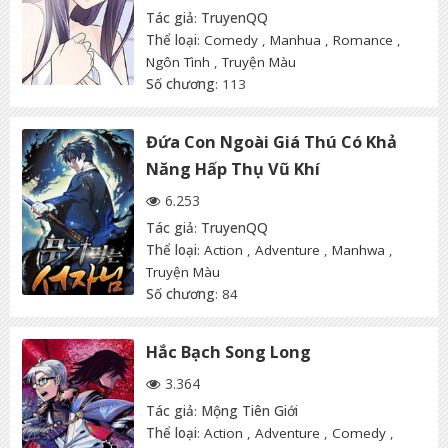
Tác giả
:
TruyenQQ
Thể loại
:
Comedy
,
Manhua
,
Romance
,
Ngôn Tình
,
Truyện Màu
Số chương
: 113
Đứa Con Ngoài Giá Thú Có Khả
Năng Hấp Thụ Vũ Khí
6.253
Tác giả
:
TruyenQQ
Thể loại
:
Action
,
Adventure
,
Manhwa
,
Truyện Màu
Số chương
: 84
Hắc Bạch Song Long
3.364
Tác giả
:
Mộng Tiên Giới
Thể loại
:
Action
,
Adventure
,
Comedy
,