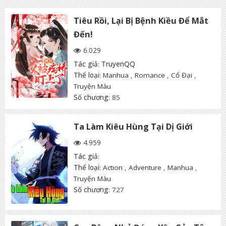
Tiêu Rồi, Lại Bị Bệnh Kiều Để Mắt
Đến!
6.029
Tác giả
:
TruyenQQ
Thể loại
:
Manhua
,
Romance
,
Cổ Đại
,
Truyện Màu
Số chương
: 85
Ta Làm Kiêu Hùng Tại Dị Giới
4.959
Tác giả
:
Thể loại
:
Action
,
Adventure
,
Manhua
,
Truyện Màu
Số chương
: 727