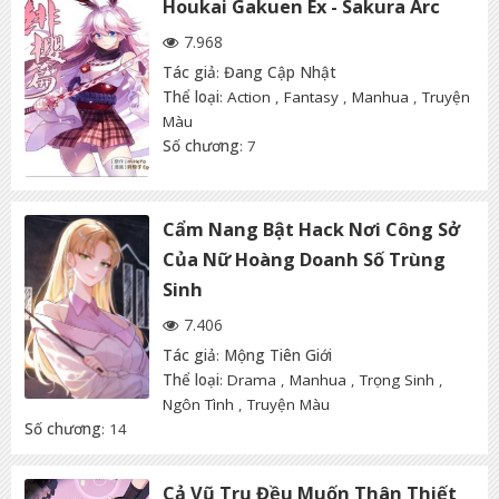
Houkai Gakuen Ex - Sakura Arc
7.968
Tác giả
:
Đang Cập Nhật
Thể loại
:
Action
,
Fantasy
,
Manhua
,
Truyện
Màu
Số chương
: 7
Cẩm Nang Bật Hack Nơi Công Sở
Của Nữ Hoàng Doanh Số Trùng
Sinh
7.406
Tác giả
:
Mộng Tiên Giới
Thể loại
:
Drama
,
Manhua
,
Trọng Sinh
,
Ngôn Tình
,
Truyện Màu
Số chương
: 14
Cả Vũ Trụ Đều Muốn Thân Thiết