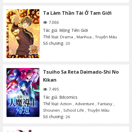
Ta Làm Thần Tài Ở Tam Giới
7.066
Tác giả
:
Mộng Tiên Giới
Thể loại
:
Drama
,
Manhua
,
Truyện Màu
Số chương
: 20
Tsuiho Sa Reta Daimado-Shi No
Kikan
7.495
Tác giả
:
Bdcomics
Thể loại
:
Action
,
Adventure
,
Fantasy
,
Shounen
,
School Life
,
Truyện Màu
Số chương
: 26