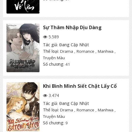
Sự Thâm Nhập Dịu Dàng
5.589
Tác giả
:
Đang Cập Nhật
Thể loại
:
Drama
,
Romance
,
Manhwa
,
Truyện Màu
Số chương
: 41
Khi Bình Mình Siết Chặt Lấy Cổ
3.474
Tác giả
:
Đang Cập Nhật
Thể loại
:
Drama
,
Romance
,
Manhwa
,
Truyện Màu
Số chương
: 9