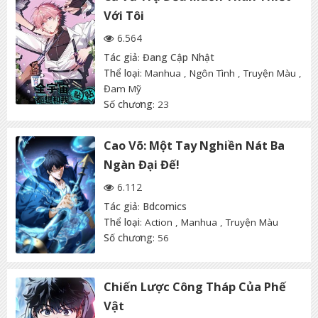
Với Tôi
6.564
Tác giả
:
Đang Cập Nhật
Thể loại
:
Manhua
,
Ngôn Tình
,
Truyện Màu
,
Đam Mỹ
Số chương
: 23
Cao Võ: Một Tay Nghiền Nát Ba
Ngàn Đại Đế!
6.112
Tác giả
:
Bdcomics
Thể loại
:
Action
,
Manhua
,
Truyện Màu
Số chương
: 56
Chiến Lược Công Tháp Của Phế
Vật