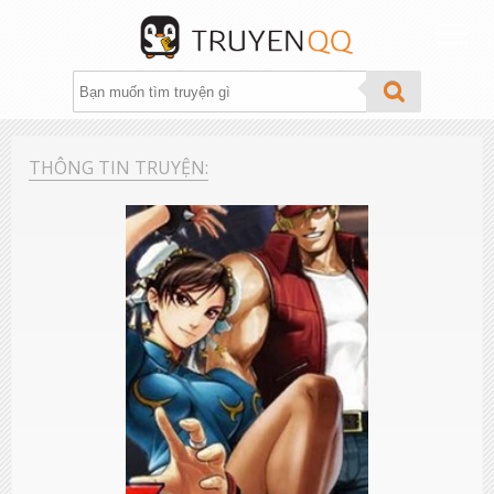
THỂ LOẠI
THÔNG TIN TRUYỆN:
XẾP HẠNG
TÌM TRUYỆN
THEO DÕI
GROUP
FANPAGE