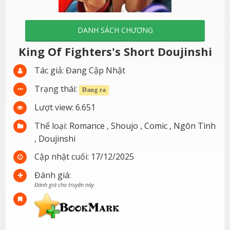
DANH SÁCH CHƯƠNG
King Of Fighters's Short Doujinshi
Tác giả:
Đang Cập Nhật
Trạng thái:
Đang ra
Lượt view:
6.651
Thể loại:
Romance
,
Shoujo
,
Comic
,
Ngôn Tình
,
Doujinshi
Cập nhật cuối:
17/12/2025
Đánh giá:
Đánh giá cho truyện này