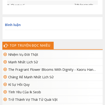
7 tháng trước
Chapter 6
7 tháng trước
Chapter 5
7 tháng trước
Bình luận
Chapter 4
7 tháng trước
Chapter 3
7 tháng trước
Chapter 2
TOP TRUYỆN ĐỌC NHIỀU
7 tháng trước
Chapter 1
Nhiệm Vụ Đời Thật
Mạnh Nhất Lịch Sử
The Fragrant Flower Blooms With Dignity - Kaoru Hana Wa Rin To Saku
Chàng Rể Mạnh Nhất Lịch Sử
Kí Sự Hồi Quy
Tình Yêu Của Ik Seob
Trở Thành Vợ Thái Tử Quái Vật