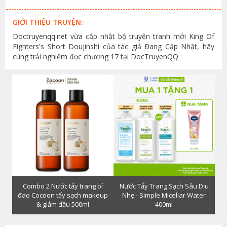
GIỚI THIỆU TRUYỆN:
Doctruyenqq.net vừa cập nhật bộ truyện tranh mới King Of
Fighters's Short Doujinshi của tác giả Đang Cập Nhật, hãy
cùng trải nghiệm đọc chương 17 tại DocTruyenQQ
Combo 2 Nước tẩy trang bí
Nước Tẩy Trang Sạch Sâu Dịu
đao Cocoon tẩy sạch makeup
Nhẹ - Simple Micellar Water
& giảm dầu 500ml
400ml