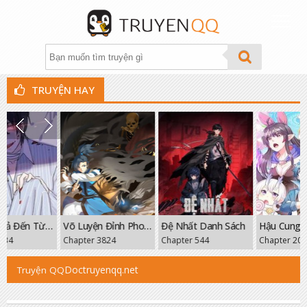
TRUYỆN HAY
THỂ LOẠI
XẾP HẠNG
TÌM TRUYỆN
THEO DÕI
Cường Giả Đến Từ Trại Tâm Thần
Võ Luyện Đỉnh Phong
Đệ Nhất Danh Sách
GROUP
Chapter 3824
Chapter 544
Chapter 209
FANPAGE
Doctruyenqq.net
Truyện QQ