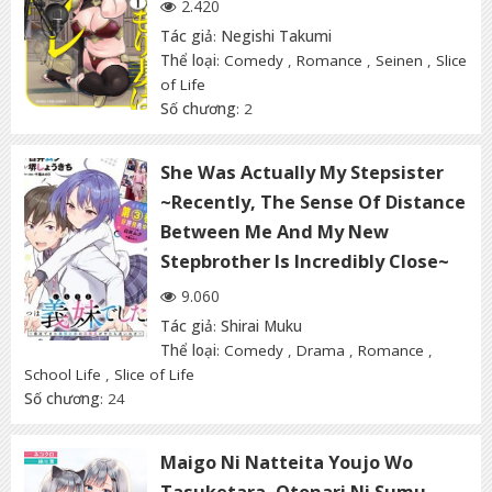
2.420
Tác giả
:
Negishi Takumi
Thể loại
:
Comedy
,
Romance
,
Seinen
,
Slice
of Life
Số chương
: 2
She Was Actually My Stepsister
~Recently, The Sense Of Distance
Between Me And My New
Stepbrother Is Incredibly Close~
9.060
Tác giả
:
Shirai Muku
Thể loại
:
Comedy
,
Drama
,
Romance
,
School Life
,
Slice of Life
Số chương
: 24
Maigo Ni Natteita Youjo Wo