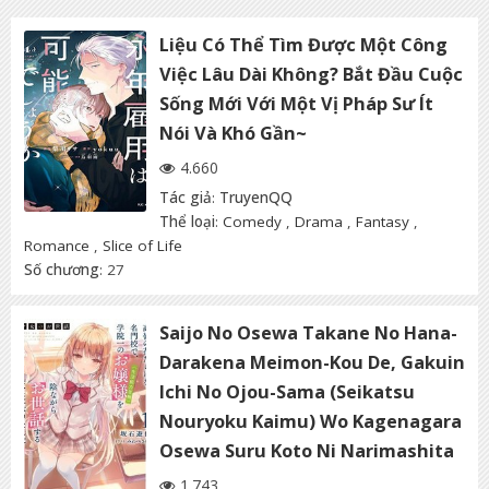
Liệu Có Thể Tìm Được Một Công
Việc Lâu Dài Không? Bắt Đầu Cuộc
Sống Mới Với Một Vị Pháp Sư Ít
Nói Và Khó Gần~
4.660
Tác giả
:
TruyenQQ
Thể loại
:
Comedy
,
Drama
,
Fantasy
,
Romance
,
Slice of Life
Số chương
: 27
Saijo No Osewa Takane No Hana-
Darakena Meimon-Kou De, Gakuin
Ichi No Ojou-Sama (Seikatsu
Nouryoku Kaimu) Wo Kagenagara
Osewa Suru Koto Ni Narimashita
1.743