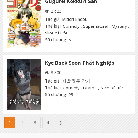
Gugure! Kokkuri-San
2.623
Tác giả
:
Midori Endou
Thể loại
:
Comedy
,
Supernatural
,
Mystery
,
Slice of Life
Số chương
: 5
Kye Baek Soon Thất Nghiệp
8.800
Tác giả
:
지발 웹툰 작가
Thể loại
:
Comedy
,
Drama
,
Slice of Life
Số chương
: 25
1
2
3
4
❭