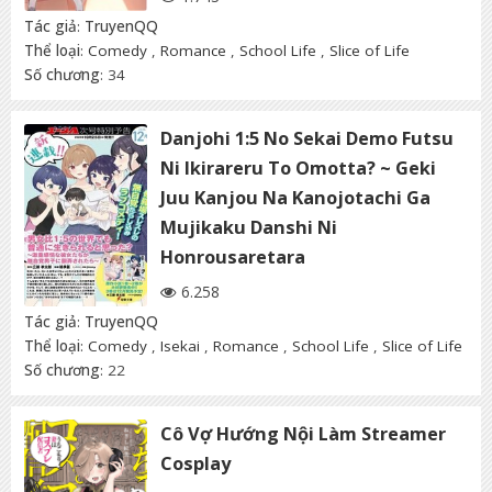
Tác giả
:
TruyenQQ
Thể loại
:
Comedy
,
Romance
,
School Life
,
Slice of Life
Số chương
: 34
Danjohi 1:5 No Sekai Demo Futsu
Ni Ikirareru To Omotta? ~ Geki
Juu Kanjou Na Kanojotachi Ga
Mujikaku Danshi Ni
Honrousaretara
6.258
Tác giả
:
TruyenQQ
Thể loại
:
Comedy
,
Isekai
,
Romance
,
School Life
,
Slice of Life
Số chương
: 22
Cô Vợ Hướng Nội Làm Streamer
Cosplay