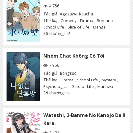
4.756
Tác giả
:
Agasawa Koucha
Thể loại
:
Comedy
,
Drama
,
Romance
,
School Life
,
Slice of Life
,
Manga
Số chương
: 16
Nhóm Chat Không Có Tôi
7.956
Tác giả
:
Bongsoo
Thể loại
:
Drama
,
School Life
,
Mystery
,
Psychological
,
Slice of Life
,
Manhwa
Số chương
: 16
Watashi, 2-Banme No Kanojo De Ii
Kara.
1.421