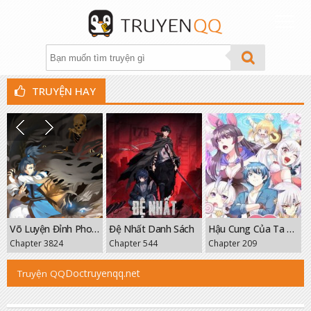
TRUYỆN HAY
THỂ LOẠI
XẾP HẠNG
TÌM TRUYỆN
THEO DÕI
Võ Luyện Đỉnh Phong
Đệ Nhất Danh Sách
Hậu Cung Của Ta Toàn Là Ma Nữ Phản Diện
GROUP
Chapter 3824
Chapter 544
Chapter 209
FANPAGE
Doctruyenqq.net
Truyện QQ