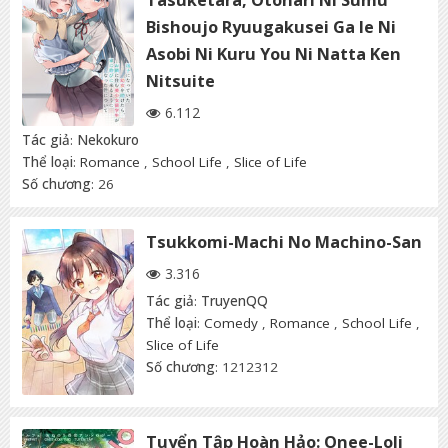
Tasuketara, Otonari Ni Sumu
Bishoujo Ryuugakusei Ga Ie Ni
Asobi Ni Kuru You Ni Natta Ken
Nitsuite
6.112
Tác giả
:
Nekokuro
Thể loại
:
Romance
,
School Life
,
Slice of Life
Số chương
: 26
Tsukkomi-Machi No Machino-San
3.316
Tác giả
:
TruyenQQ
Thể loại
:
Comedy
,
Romance
,
School Life
,
Slice of Life
Số chương
: 1212312
Tuyển Tập Hoàn Hảo: Onee-Loli