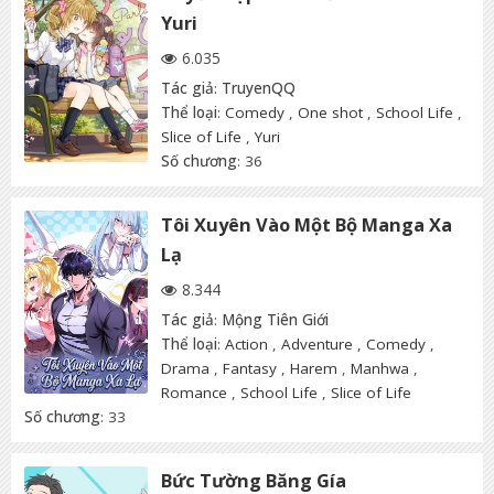
Yuri
6.035
Tác giả
:
TruyenQQ
Thể loại
:
Comedy
,
One shot
,
School Life
,
Slice of Life
,
Yuri
Số chương
: 36
Tôi Xuyên Vào Một Bộ Manga Xa
Lạ
8.344
Tác giả
:
Mộng Tiên Giới
Thể loại
:
Action
,
Adventure
,
Comedy
,
Drama
,
Fantasy
,
Harem
,
Manhwa
,
Romance
,
School Life
,
Slice of Life
Số chương
: 33
Bức Tường Băng Gía