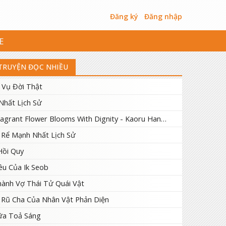
Đăng ký
Đăng nhập
E
TRUYỆN ĐỌC NHIỀU
 Vụ Đời Thật
Nhất Lịch Sử
The Fragrant Flower Blooms With Dignity - Kaoru Hana Wa Rin To Saku
 Rể Mạnh Nhất Lịch Sử
Hồi Quy
êu Của Ik Seob
ành Vợ Thái Tử Quái Vật
 Rũ Cha Của Nhân Vật Phản Diện
ữa Toả Sáng