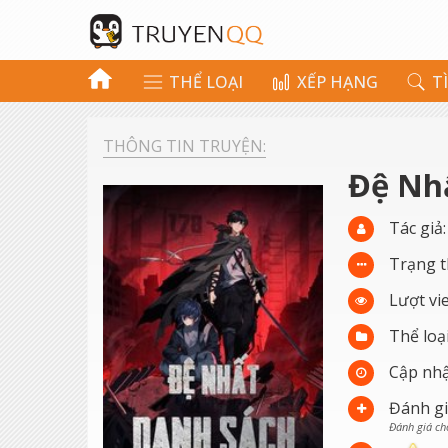
THỂ LOẠI
XẾP HẠNG
T
THÔNG TIN TRUYỆN:
Đệ Nh
Tác giả
Trạng t
Lượt vi
Thể loạ
Cập nhậ
Đánh gi
Đánh giá ch