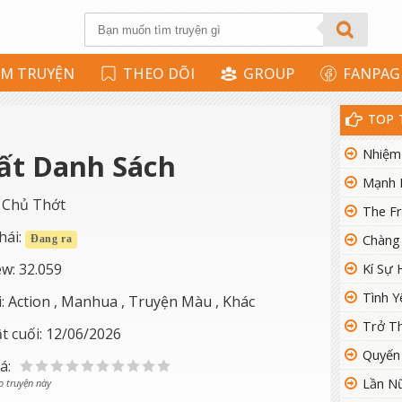
ÌM TRUYỆN
THEO DÕI
GROUP
FANPAG
TOP 
Nhiệm
ất Danh Sách
Mạnh 
:
Chủ Thớt
hái:
Chàng
Đang ra
ew:
32.059
Kí Sự 
Tình Y
i:
Action
,
Manhua
,
Truyện Màu
,
Khác
Trở Th
t cuối:
12/06/2026
Quyến
á:
Lần N
o truyện này