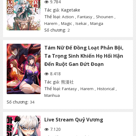
9.784
Tác giả
:
Kagetake
Thể loại
:
Action
,
Fantasy
,
Shounen
,
Harem
,
Magic
,
Isekai
,
Manga
Số chương
: 2
Tám Nữ Đế Đồng Loạt Phản Bội,
Ta Trọng Sinh Khiến Họ Hối Hận
Đến Ruột Gan Đứt Đoạn
8.418
Tác giả
:
熊漫社
Thể loại
:
Fantasy
,
Harem
,
Historical
,
Manhua
Số chương
: 34
Live Stream Quỷ Vương
7.120