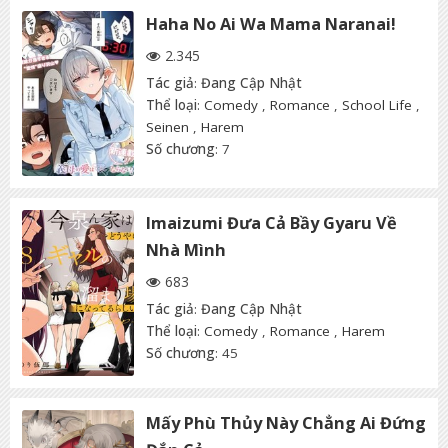
Haha No Ai Wa Mama Naranai!
2.345
Tác giả
:
Đang Cập Nhật
Thể loại
:
Comedy
,
Romance
,
School Life
,
Seinen
,
Harem
Số chương
: 7
Imaizumi Đưa Cả Bầy Gyaru Về
Nhà Mình
683
Tác giả
:
Đang Cập Nhật
Thể loại
:
Comedy
,
Romance
,
Harem
Số chương
: 45
Mấy Phù Thủy Này Chẳng Ai Đứng