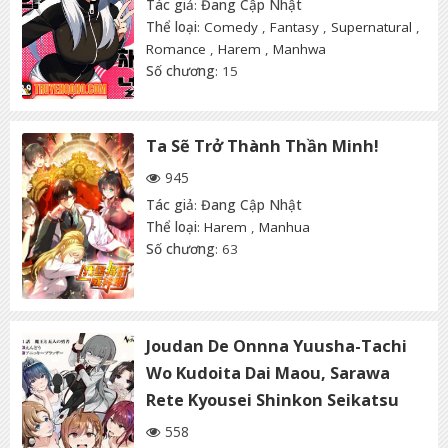
Tác giả
:
Đang Cập Nhật
Thể loại
:
Comedy
,
Fantasy
,
Supernatural
,
Romance
,
Harem
,
Manhwa
Số chương
: 15
Ta Sẽ Trở Thành Thần Minh!
945
Tác giả
:
Đang Cập Nhật
Thể loại
:
Harem
,
Manhua
Số chương
: 63
Joudan De Onnna Yuusha-Tachi
Wo Kudoita Dai Maou, Sarawa
Rete Kyousei Shinkon Seikatsu
558