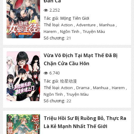
Đắn Cả
2.252
Tác giả
:
Mộng Tiên Giới
Thể loại
:
Action
,
Adventure
,
Manhua
,
Harem
,
Ngôn Tình
,
Truyện Màu
Số chương
: 21
Vừa Vô Địch Tại Mạt Thế Đã Bị
Chặn Cửa Cầu Hôn
6.740
Tác giả
:
绘星动漫
Thể loại
:
Action
,
Drama
,
Manhua
,
Harem
,
Ngôn Tình
,
Truyện Màu
Số chương
: 22
Triệu Hồi Sư Bị Ruồng Bỏ, Thực Ra
Là Kẻ Mạnh Nhất Thế Giới