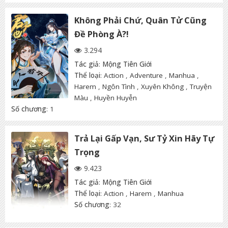
Không Phải Chứ, Quân Tử Cũng
Đề Phòng À?!
3.294
Tác giả
:
Mộng Tiên Giới
Thể loại
:
Action
,
Adventure
,
Manhua
,
Harem
,
Ngôn Tình
,
Xuyên Không
,
Truyện
Màu
,
Huyền Huyễn
Số chương
: 1
Trả Lại Gấp Vạn, Sư Tỷ Xin Hãy Tự
Trọng
9.423
Tác giả
:
Mộng Tiên Giới
Thể loại
:
Action
,
Harem
,
Manhua
Số chương
: 32