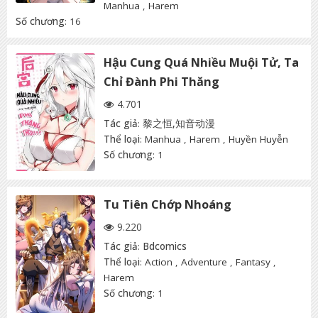
Manhua
,
Harem
Số chương
: 16
Hậu Cung Quá Nhiều Muội Tử, Ta
Chỉ Đành Phi Thăng
4.701
Tác giả
:
黎之恒,知音动漫
Thể loại
:
Manhua
,
Harem
,
Huyền Huyễn
Số chương
: 1
Tu Tiên Chớp Nhoáng
9.220
Tác giả
:
Bdcomics
Thể loại
:
Action
,
Adventure
,
Fantasy
,
Harem
Số chương
: 1