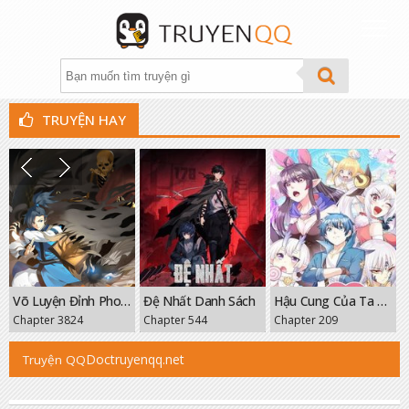
TRUYỆN HAY
THỂ LOẠI
XẾP HẠNG
TÌM TRUYỆN
THEO DÕI
Võ Luyện Đỉnh Phong
Đệ Nhất Danh Sách
Hậu Cung Của Ta Toàn Là Ma Nữ Phản Diện
GROUP
Chapter 3824
Chapter 544
Chapter 209
FANPAGE
Doctruyenqq.net
Truyện QQ