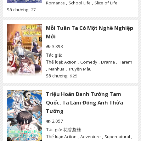
Romance
,
School Life
,
Slice of Life
Số chương
: 27
Mỗi Tuần Ta Có Một Nghề Nghiệp
Mới
3.893
Tác giả
:
Thể loại
:
Action
,
Comedy
,
Drama
,
Harem
,
Manhua
,
Truyện Màu
Số chương
: 925
Triệu Hoán Danh Tướng Tam
Quốc, Ta Làm Đông Anh Thừa
Tướng
2.057
Tác giả
:
花香蘑菇
Thể loại
:
Action
,
Adventure
,
Supernatural
,