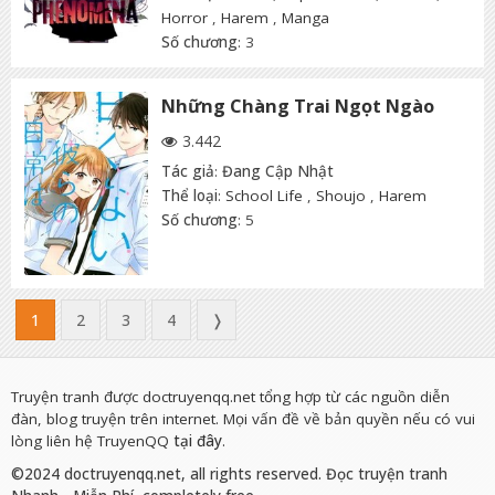
Horror
,
Harem
,
Manga
Số chương
: 3
Những Chàng Trai Ngọt Ngào
3.442
Tác giả
:
Đang Cập Nhật
Thể loại
:
School Life
,
Shoujo
,
Harem
Số chương
: 5
1
2
3
4
❭
Truyện tranh được doctruyenqq.net tổng hợp từ các nguồn diễn
đàn, blog truyện trên internet. Mọi vấn đề về bản quyền nếu có vui
lòng liên hệ TruyenQQ
tại đây
.
©2024 doctruyenqq.net, all rights reserved. Đọc truyện tranh