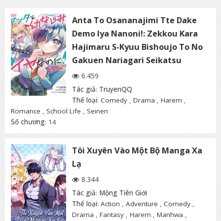
Anta To Osananajimi Tte Dake
Demo Iya Nanoni!: Zekkou Kara
Hajimaru S-Kyuu Bishoujo To No
Gakuen Nariagari Seikatsu
6.459
Tác giả
:
TruyenQQ
Thể loại
:
Comedy
,
Drama
,
Harem
,
Romance
,
School Life
,
Seinen
Số chương
: 14
Tôi Xuyên Vào Một Bộ Manga Xa
Lạ
8.344
Tác giả
:
Mộng Tiên Giới
Thể loại
:
Action
,
Adventure
,
Comedy
,
Drama
,
Fantasy
,
Harem
,
Manhwa
,