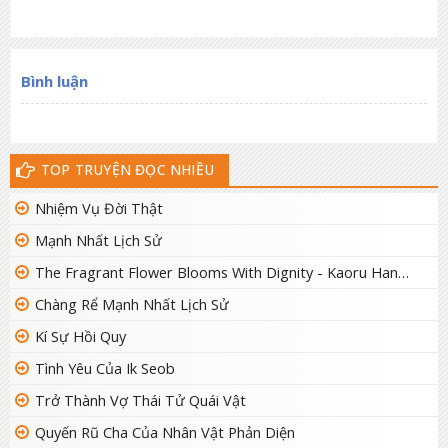
7 tháng trước
Chapter 318
7 tháng trước
Bình luận
Chapter 317
7 tháng trước
Chapter 316
7 tháng trước
Chapter 315
TOP TRUYỆN ĐỌC NHIỀU
7 tháng trước
Chapter 314
Nhiệm Vụ Đời Thật
Mạnh Nhất Lịch Sử
7 tháng trước
Chapter 313
The Fragrant Flower Blooms With Dignity - Kaoru Hana Wa Rin To Saku
7 tháng trước
Chapter 312
Chàng Rể Mạnh Nhất Lịch Sử
7 tháng trước
Chapter 311
Kí Sự Hồi Quy
7 tháng trước
Chapter 310.1
Tình Yêu Của Ik Seob
Trở Thành Vợ Thái Tử Quái Vật
7 tháng trước
Chapter 310
Quyến Rũ Cha Của Nhân Vật Phản Diện
7 tháng trước