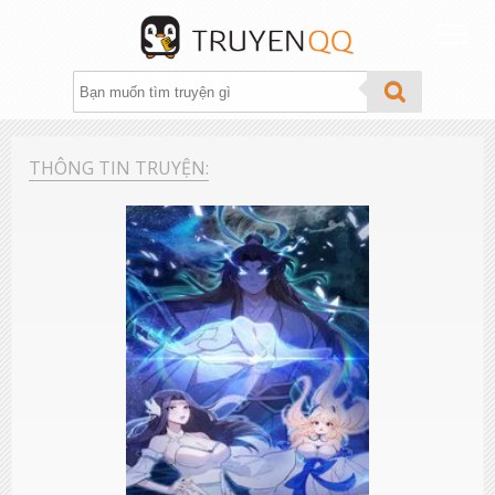
THỂ LOẠI
THÔNG TIN TRUYỆN:
XẾP HẠNG
TÌM TRUYỆN
THEO DÕI
GROUP
FANPAGE