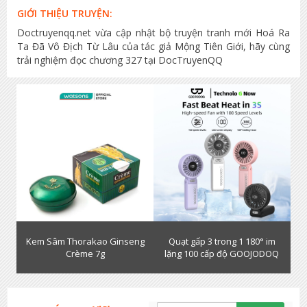
GIỚI THIỆU TRUYỆN:
Doctruyenqq.net vừa cập nhật bộ truyện tranh mới Hoá Ra
Ta Đã Vô Địch Từ Lâu của tác giả Mộng Tiên Giới, hãy cùng
trải nghiệm đọc chương 327 tại DocTruyenQQ
Kem Sâm Thorakao Ginseng
Quạt gấp 3 trong 1 180° im
Crème 7g
lặng 100 cấp độ GOOJODOQ